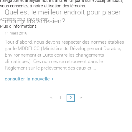
navigation et analyser notre trafic. En cliquant sur « Accepter tout »,
vous consentez à notre utilisation des témoins.
Quel est le meilleur endroit pour placer
Accepter tout
mon puits artésien?
Tout rejeter
Plus d'informations
11 mars 2016
Tout d'abord, nous devons respecter des normes établies
par le MDDELCC (Ministère du Développement Durable,
Environnement et Lutte contre les changements
climatiques). Ces normes se retrouvent dans le
Règlement sur le prélèvement des eaux et ...
consulter la nouvelle +
<
1
>
2