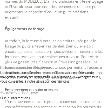
normes du MDDELCC. L'approfondissement, le nettoyage
et l'hydrofracturation sont des techniques utilisées pour
augmenter la capacité d'eau d'un puits artésiens
existant.
Équipements de forage
Autrefois, la foreuse à percussion était utilisée pour le
forage du puits artésien résidentiel. Bien qu'elle soit
encore utilisée à l'occasion, nous utilisons maintenant les
foreuses rotatives pour réaliser ces travaux. Pour offrir
plus de possibilités, Samson et Frères Inc possède une
foreuse sur chenilles de caoutchouc permettant l'accès à
Nous respectons votre vie privée.
des endroits plus restreints et accidentés, diminuant ainsi
Nous utilisons des témoins pour améliorer votre expérience de
navigation et analyser notre trafic. En cliquant sur « Accepter tout »,
les frais reliés à l'aménagement d'un accès.
vous consentez à notre utilisation des témoins.
Emplacement du puits artésien
Accepter tout
Tout rejeter
Plus d'informations
L'emplacement de votre puits artésien sera choisi selon
vos préférences, son accessibilité et selon les normes du