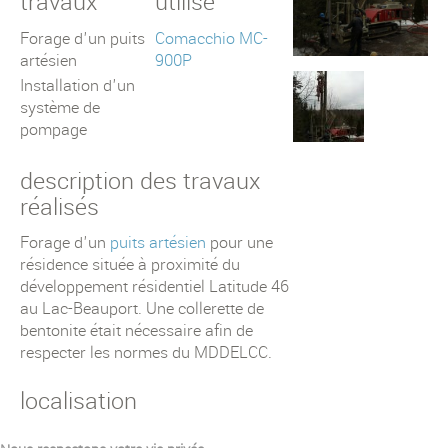
travaux
utilisé
Forage d'un puits
Comacchio MC-
artésien
900P
Installation d'un
système de
pompage
description des travaux
réalisés
Forage d'un
puits artésien
pour une
résidence située à proximité du
développement résidentiel Latitude 46
au Lac-Beauport. Une collerette de
bentonite était nécessaire afin de
respecter les normes du MDDELCC.
localisation