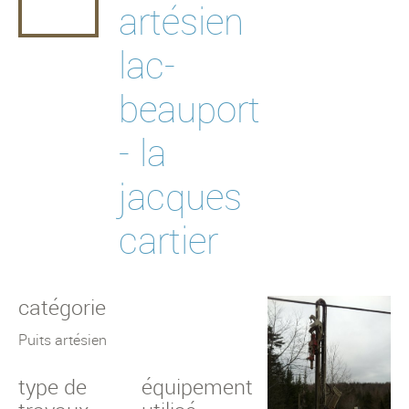
artésien
puits municipaux
lac-
forages spécialisés
beauport
- la
jacques
cartier
catégorie
Puits artésien
type de
équipement