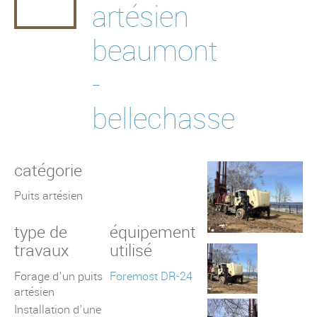
artésien
puits municipaux
beaumont
forages spécialisés
-
bellechasse
catégorie
Puits artésien
type de
équipement
travaux
utilisé
Forage d'un puits
Foremost DR-24
artésien
Installation d'une