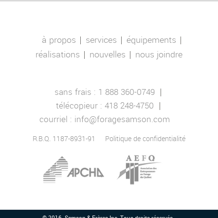
à propos
services
équipements
réalisations
nouvelles
nous joindre
sans frais :
1 888 360-0749
télécopieur :
418 248-4750
courriel :
info@foragesamson.com
R.B.Q. 1187-8931-91
Politique de confidentialité