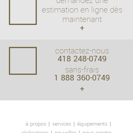
demandez une
estimation en ligne dès
maintenant
+
contactez-nous
418 248-0749
sans-frais
1 888 360-0749
+
à propos
services
équipements
réalisations
nouvelles
nous joindre