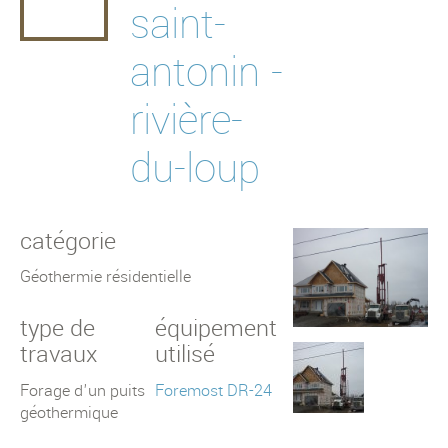
saint-
puits municipaux
antonin -
forages spécialisés
rivière-
du-loup
catégorie
Géothermie résidentielle
type de
équipement
travaux
utilisé
Forage d'un puits
Foremost DR-24
géothermique