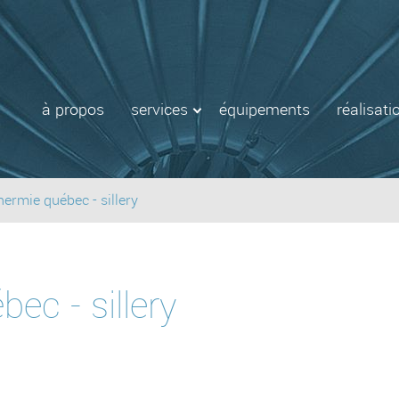
à propos
services
équipements
réalisati
hermie québec - sillery
ec - sillery