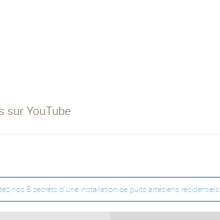
ets sur YouTube
ez nos 8 secrets d'une installation de puits artésiens résidentiels