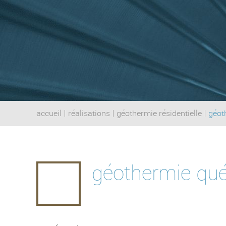
accueil
|
réalisations
|
géothermie résidentielle
|
géot
géothermie québ