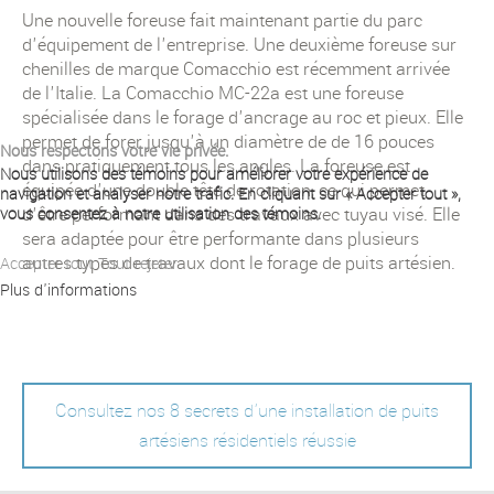
Une nouvelle foreuse fait maintenant partie du parc
d'équipement de l'entreprise. Une deuxième foreuse sur
chenilles de marque Comacchio est récemment arrivée
de l'Italie. La Comacchio MC-22a est une foreuse
spécialisée dans le forage d'ancrage au roc et pieux. Elle
permet de forer jusqu'à un diamètre de de 16 pouces
Nous respectons votre vie privée.
dans pratiquement tous les angles. La foreuse est
Nous utilisons des témoins pour améliorer votre expérience de
équipée d'une double tête de rotation, ce qui permet
navigation et analyser notre trafic. En cliquant sur « Accepter tout »,
d'être performant dans des travaux avec tuyau visé. Elle
vous consentez à notre utilisation des témoins.
sera adaptée pour être performante dans plusieurs
autres types de travaux dont le forage de puits artésien.
Accepter tout
Tout rejeter
Plus d'informations
Consultez nos 8 secrets d'une installation de puits
artésiens résidentiels réussie